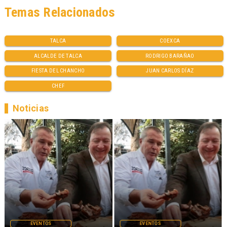
Temas Relacionados
TALCA
COEXCA
ALCALDE DE TALCA
RODRIGO BARAÑAO
FIESTA DEL CHANCHO
JUAN CARLOS DÍAZ
CHEF
Noticias
EVENTOS
EVENTOS