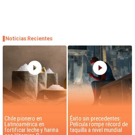
Noticias Recientes
Éxito sin precedentes:
Corte Suprema confirma
Película rompe récord de
pago de $1.000 millones
taquilla a nivel mundial
por caso ProCultura