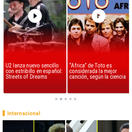
U2 lanza nuevo sencillo
“Africa” de Toto es
con estribillo en español:
considerada la mejor
Streets of Dreams
canción, según la ciencia
Internacional