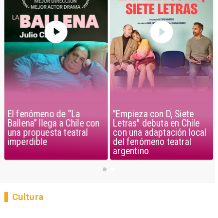
El fenómeno de “La
"Empieza con D, Siete
Ballena” llega a Chile con
Letras" debuta en Chile
una propuesta teatral
con una adaptación local
imperdible
del fenómeno teatral
argentino
Cultura