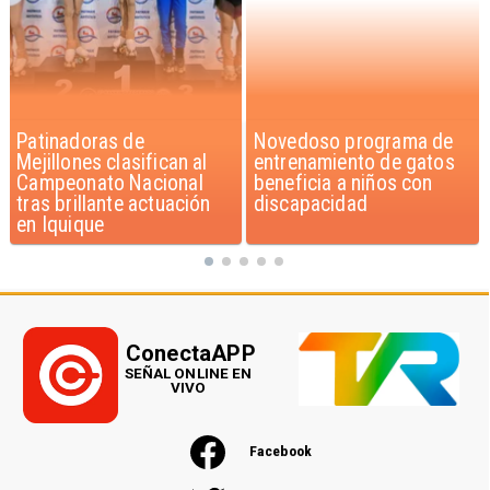
Novedoso programa de
Alarmante hábito en
entrenamiento de gatos
jóvenes de 13 a 15 años
beneficia a niños con
según encuesta del
discapacidad
Minsal
ConectaAPP
SEÑAL ONLINE EN
VIVO
Facebook