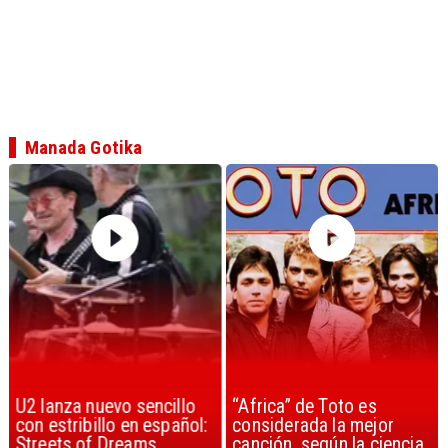
Manada Gotika
U2 lanza nuevo sencillo
“Africa” de Toto es
con estribillo en español:
considerada la mejor
Streets of Dreams
canción, según la ciencia