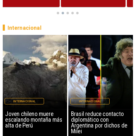
Internacional
INTERNACIONAL
INTERNACIONAL
Brasil reduce contacto
China restringe
diplomático con
exportación de drones a
Argentina por dichos de
EEUU y sanciona
Milei
empresas