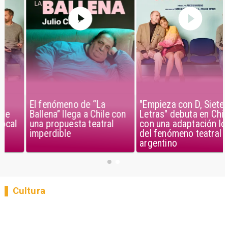
El fenómeno de “La
"Empieza con D, Siete
Ballena” llega a Chile con
Letras" debuta en Chile
una propuesta teatral
con una adaptación local
imperdible
del fenómeno teatral
argentino
Cultura