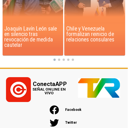
Chile y Venezuela
Feriantes rechazan
formalizan reinicio de
dichos de Camila Flores
relaciones consulares
sobre Fabiola Campillai
ConectaAPP
SEÑAL ONLINE EN
VIVO
Facebook
Twitter