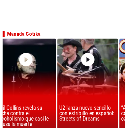
Manada Gotika
U2 lanza nuevo sencillo
“Africa” de Toto es
con estribillo en español:
considerada la mejor
Streets of Dreams
canción, según la ciencia