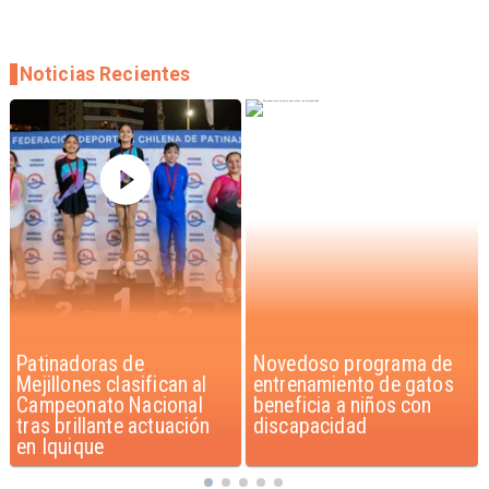
Noticias Recientes
Novedoso programa de
Alarmante hábito en
entrenamiento de gatos
jóvenes de 13 a 15 años
beneficia a niños con
según encuesta del
discapacidad
Minsal