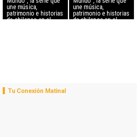
Mundo”, la serie que
Mundo”, la serie que
une música,
une música,
patrimonio e historias
patrimonio e historias
de chilenos en el
de chilenos en el
extranjero
extranjero
Tu Conexión Matinal