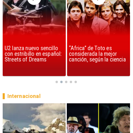
U2 lanza nuevo sencillo
“Africa” de Toto es
con estribillo en español:
considerada la mejor
Streets of Dreams
canción, según la ciencia
Internacional