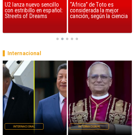
a nuevo sencillo
“Africa” de Toto es
Berlin y l
ibillo en español:
considerada la mejor
«Take My
 of Dreams
canción, según la ciencia
en Top G
Internacional
INTERNACIONAL
INTERNACIONAL