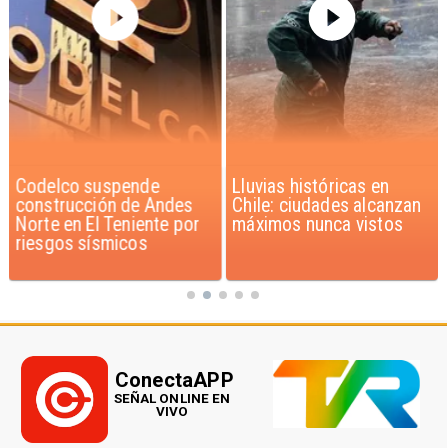
Codelco suspende
Lluvias históricas en
construcción de Andes
Chile: ciudades alcanzan
Norte en El Teniente por
máximos nunca vistos
riesgos sísmicos
ConectaAPP
SEÑAL ONLINE EN
VIVO