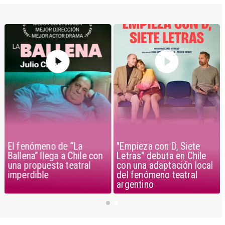
El fenómeno de “La
"Empieza con D, Siete
Ballena” llega a Chile con
Letras" debuta en Chile
una propuesta teatral
con una adaptación local
imperdible
del fenómeno teatral
argentino