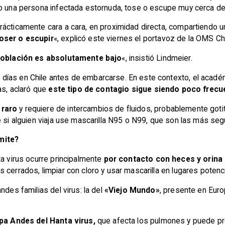
do una persona infectada estornuda, tose o escupe muy cerca de 
rácticamente cara a cara, en proximidad directa, compartiendo
toser o escupir
«, explicó este viernes el portavoz de la OMS Chr
 población es absolutamente bajo
«, insistió Lindmeier.
ías en Chile antes de embarcarse. En este contexto, el académ
as, aclaró que
este tipo de contagio sigue siendo poco frecu
 raro
y requiere de intercambios de fluidos, probablemente goti
e si alguien viaja use mascarilla N95 o N99, que son las más segu
mite?
a virus ocurre principalmente
por contacto con heces y orina
 cerrados, limpiar con cloro y usar mascarilla en lugares pote
ndes familias del virus: la del
«Viejo Mundo»
, presente en Europ
epa Andes del Hanta virus,
que afecta los pulmones y puede pr