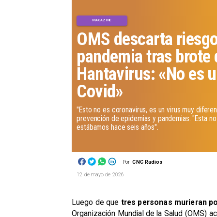
MAGAZINE
OMS descarta riesgo
pandemia tras brote 
Hantavirus: «No es 
Covid»
​"Esto no es coronavirus, es un virus muy diferen
prevención de epidemias y pandemias. "Esta no 
estábamos hace seis años".
Por
CNC Radios
12 de mayo de 2026
Luego de que
tres personas murieran po
Organización Mundial de la Salud (OMS) acl