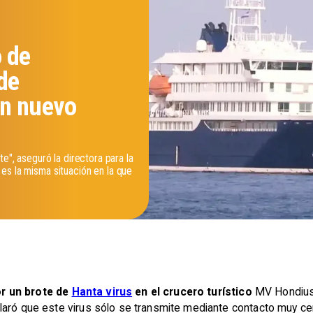
 de
de
un nuevo
te", aseguró la directora para la
es la misma situación en la que
r un brote de
Hanta virus
en el crucero turístico
MV Hondius 
aró que este virus sólo se transmite mediante contacto muy cer