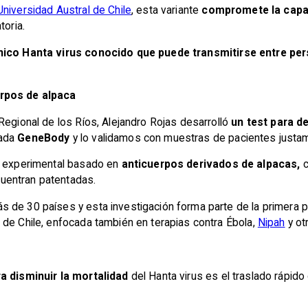
Universidad Austral de Chile
, esta variante
compromete la capac
toria.
nico Hanta virus conocido que puede transmitirse entre pe
erpos de alpaca
Regional de los Ríos, Alejandro Rojas desarrolló
un test para d
mada
GeneBody
y lo validamos con muestras de pacientes justam
o experimental basado en
anticuerpos derivados de alpacas,
c
uentran patentadas.
 de 30 países y esta investigación forma parte de la primera p
 de Chile, enfocada también en terapias contra Ébola,
Nipah
y ot
ra disminuir la mortalidad
del Hanta virus es el traslado rápid