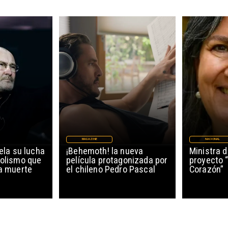
MAGAZINE
NACIONAL
vela su lucha
¡Behemoth! la nueva
Ministra d
holismo que
película protagonizada por
proyecto 
la muerte
el chileno Pedro Pascal
Corazón”