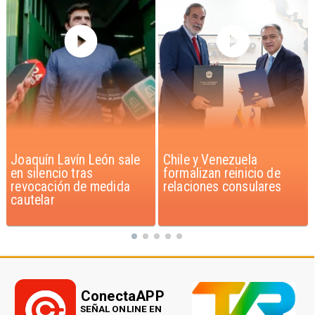
Chile y Venezuela
Feriantes rechazan
formalizan reinicio de
dichos de Camila Flores
relaciones consulares
sobre Fabiola Campillai
ConectaAPP
SEÑAL ONLINE EN