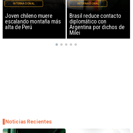
INTERNACIONAL
INTERNACIONAL
Brasil reduce contacto
China restringe
diplomático con
exportación de drones a
Argentina por dichos de
EEUU y sanciona
Milei
empresas
Noticias Recientes