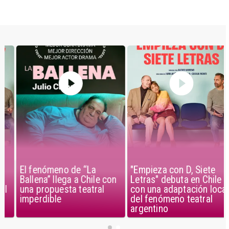
El fenómeno de “La
"Empieza con D, Siete
Ballena” llega a Chile con
Letras" debuta en Chile
una propuesta teatral
con una adaptación local
imperdible
del fenómeno teatral
argentino