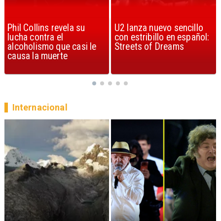
U2 lanza nuevo sencillo
“Africa” de Toto es
con estribillo en español:
considerada la mejor
Streets of Dreams
canción, según la ciencia
Internacional