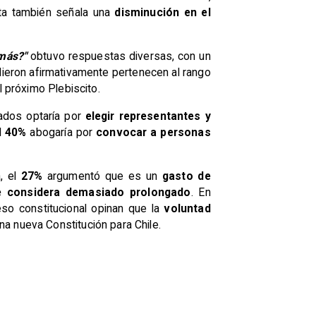
ta también señala una
disminución en el
 más?"
obtuvo respuestas diversas, con un
ieron afirmativamente pertenecen al rango
l próximo Plebiscito.
ados optaría por
elegir representantes y
el
40%
abogaría por
convocar a personas
, el
27%
argumentó que es un
gasto de
 considera demasiado prolongado
. En
eso constitucional opinan que la
voluntad
una nueva Constitución para Chile.