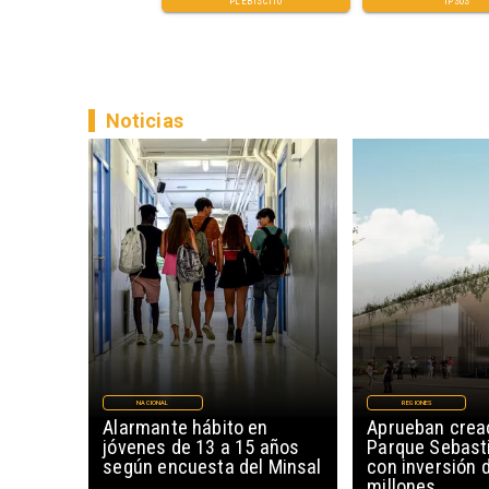
PLEBISCITO
IPSOS
Noticias
NACIONAL
REGIONES
Alarmante hábito en
Aprueban creac
jóvenes de 13 a 15 años
Parque Sebast
según encuesta del Minsal
con inversión 
millones