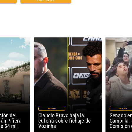
CONSTITUCIÓN
DEPORTES
NACIONAL
ión del
Claudio Bravo baja la
Senado en
ián Piñera
euforia sobre fichaje de
Campillai-
de $4 mil
Vozinha
Comisión 