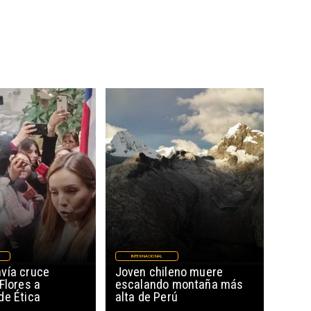
INTERNACIONAL
vía cruce
Joven chileno muere
Flores a
escalando montaña más
de Ética
alta de Perú