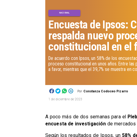
NACIONAL
Encuesta de Ipsos: 
respalda nuevo proc
constitucional en el 
De acuerdo con Ipsos, un 58% de los encuestad
proceso constitucional en unos años. Entre las 
a favor, mientras que el 39,7% se muestra en co
Por
Constanza Codoceo Pizarro
1 de diciembre de 2023
A poco más de dos semanas para el
Pleb
encuesta de investigación
de mercados
Según los resultados de Ipsos, un
58% d