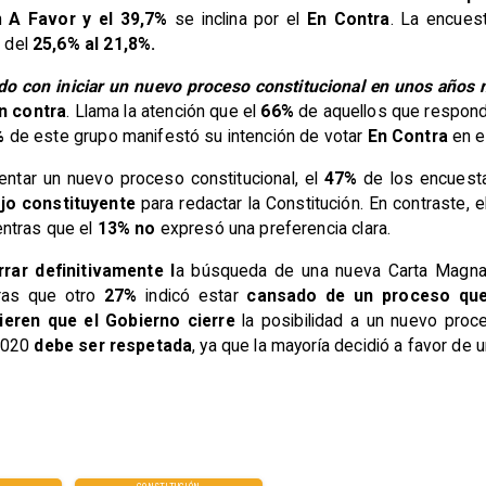
ón
A Favor y el 39,7%
se inclina por el
En Contra
. La encues
 del
25,6% al 21,8%.
do con iniciar un nuevo proceso constitucional en unos años
n contra
. Llama la atención que el
66%
de aquellos que respond
%
de este grupo manifestó su intención de votar
En Contra
en e
entar un nuevo proceso constitucional, el
47%
de los encuest
jo constituyente
para redactar la Constitución. En contraste, 
entras que el
13% no
expresó una preferencia clara.
rrar definitivamente l
a búsqueda de una nueva Carta Magna
tras que otro
27%
indicó estar
cansado de un proceso que
ieren que el Gobierno cierre
la posibilidad a un nuevo proc
 2020
debe ser respetada
, ya que la mayoría decidió a favor de 