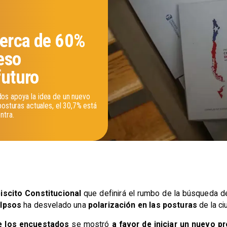
Cerca de 60%
eso
futuro
os apoya la idea de un nuevo
posturas actuales, el 30,7% está
ntra.
iscito Constitucional
que definirá el rumbo de la búsqueda de 
Ipsos
ha desvelado una
polarización
en las posturas
de la ci
e los encuestados
se mostró
a favor de iniciar un nuevo p