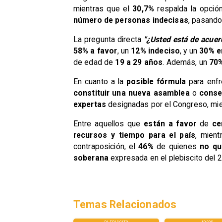
mientras que el
30,7%
respalda la opci
número de personas indecisas
, pasando
​La pregunta directa
"¿Usted está de acuer
58% a favor
, un
12% indeciso
, y un
30% e
de edad de
19 a 29 años
. Además, un
70
​En cuanto a la
posible fórmula
para enfr
constituir una nueva asamblea
o
conse
expertas
designadas por el Congreso, mi
Entre aquellos que
están a favor
de
ce
recursos y tiempo para el país
, mien
contraposición, el
46%
de quienes
no qu
soberana
expresada en el plebiscito del
Temas Relacionados