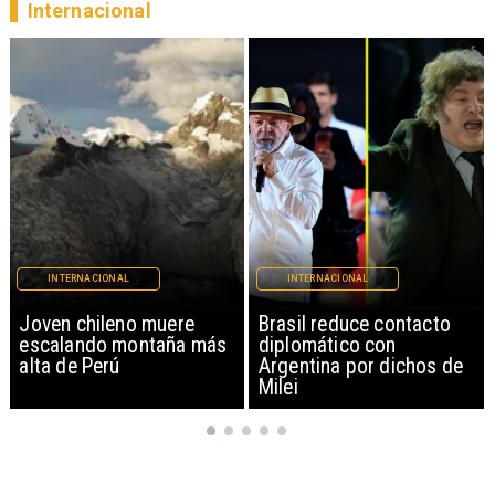
Internacional
INTERNACIONAL
INTERNACIONAL
Brasil reduce contacto
China restringe
diplomático con
exportación de drones a
Argentina por dichos de
EEUU y sanciona
Milei
empresas