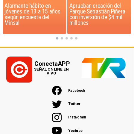
Aprueban creación del
Claudio Bravo baja la
Parque Sebastián Piñera
euforia sobre fichaje de
con inversión de $4 mil
Vozinha
millones
ConectaAPP
SEÑAL ONLINE EN
VIVO
Facebook
Twitter
Instagram
Youtube