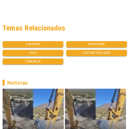
Temas Relacionados
GOBIERNO
FRONTERAS
CHILE
JOSÉ ANTONIO KAST
TARAPACÁ
Noticias