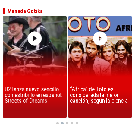
Manada Gotika
U2 lanza nuevo sencillo
“Africa” de Toto es
con estribillo en español:
considerada la mejor
Streets of Dreams
canción, según la ciencia