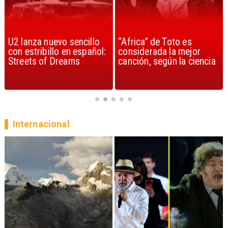
U2 lanza nuevo sencillo
“Africa” de Toto es
con estribillo en español:
considerada la mejor
Streets of Dreams
canción, según la ciencia
Internacional