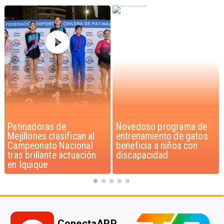
Novedoso programa de
Alarmante hábito en
entrenamiento de gatos
jóvenes de 13 a 15 años
beneficia a niños con
según encuesta del
discapacidad
Minsal
ConectaAPP