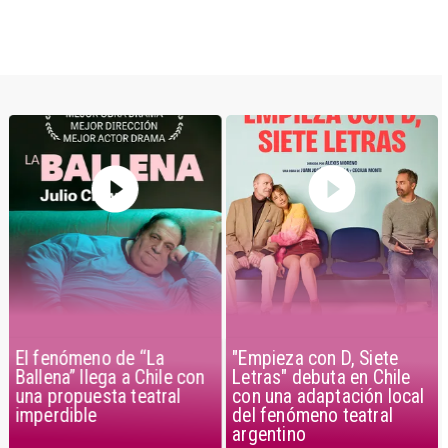
El fenómeno de “La
"Empieza con D, Siete
Ballena” llega a Chile con
Letras" debuta en Chile
una propuesta teatral
con una adaptación local
imperdible
del fenómeno teatral
argentino