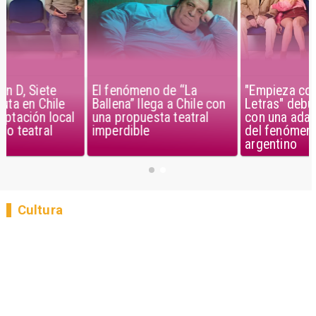
El fenómeno de “La
"Empieza con D, Siete
Ballena” llega a Chile con
Letras" debuta en Chile
una propuesta teatral
con una adaptación local
imperdible
del fenómeno teatral
argentino
Cultura