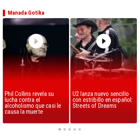
Manada Gotika
U2 lanza nuevo sencillo
“Africa” de Toto es
con estribillo en español:
considerada la mejor
Streets of Dreams
canción, según la ciencia