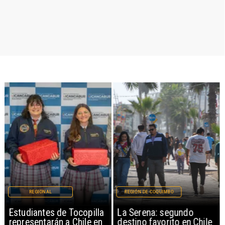
REGIONAL
REGIÓN DE COQUIMBO
Estudiantes de Tocopilla
La Serena: segundo
representarán a Chile en
destino favorito en Chile