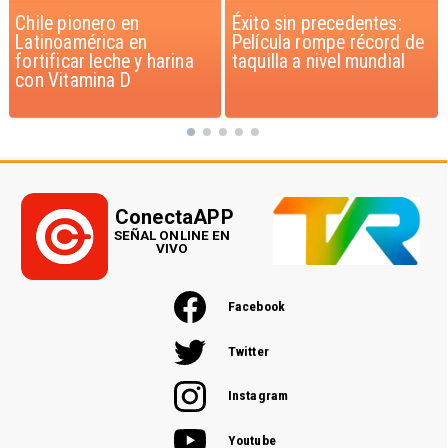
Éxito sin precedentes:
Corte Suprema confirma
Película rompe récord de
pago de $1.000 millones
taquilla a nivel mundial
por caso ProCultura
ConectaAPP
SEÑAL ONLINE EN
VIVO
Facebook
Twitter
Instagram
Youtube