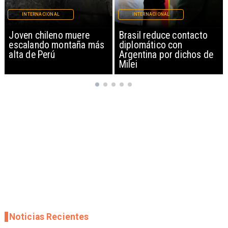
INTERNACIONAL
INTERNACIONAL
Brasil reduce contacto
China restringe
diplomático con
exportación de drones a
Argentina por dichos de
EEUU y sanciona
Milei
empresas
Noticias Recientes