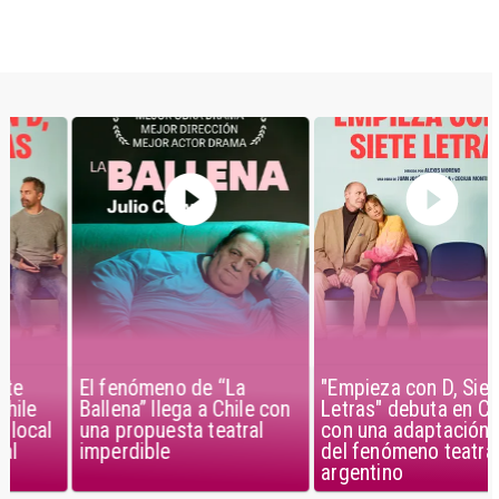
El fenómeno de “La
"Empieza con D, Siete
Ballena” llega a Chile con
Letras" debuta en Chile
una propuesta teatral
con una adaptación local
imperdible
del fenómeno teatral
argentino