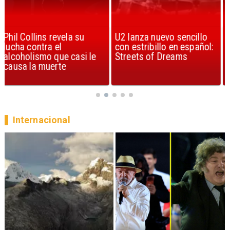
U2 lanza nuevo sencillo
“Africa” de Toto es
con estribillo en español:
considerada la mejor
Streets of Dreams
canción, según la ciencia
Internacional