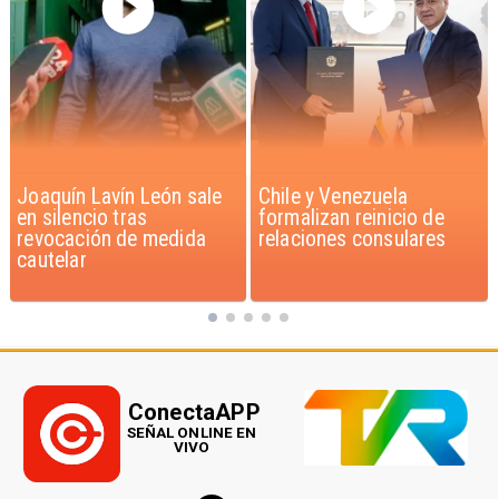
Chile y Venezuela
Feriantes rechazan
formalizan reinicio de
dichos de Camila Flores
relaciones consulares
sobre Fabiola Campillai
ConectaAPP
SEÑAL ONLINE EN
VIVO