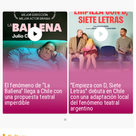
El fenómeno de “La
"Empieza con D, Siete
Ballena” llega a Chile con
Letras" debuta en Chile
una propuesta teatral
con una adaptación local
imperdible
del fenómeno teatral
argentino