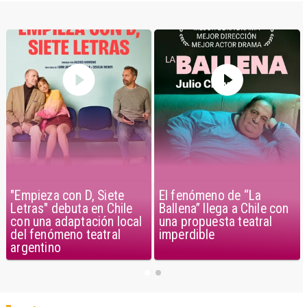
"Empieza con D, Siete
El fenómeno de “La
Letras" debuta en Chile
Ballena” llega a Chile con
con una adaptación local
una propuesta teatral
del fenómeno teatral
imperdible
argentino