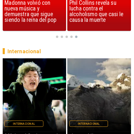
Phil Collins revela su
U2 lanza nuevo sencillo
lucha contra el
con estribillo en español:
alcoholismo que casi le
Streets of Dreams
causa la muerte
Internacional
INTERNACIONAL
INTERNACIONAL