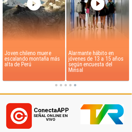
Alarmante hábito en
Aprueban creación del
jóvenes de 13 a 15 años
Parque Sebastián Piñera
según encuesta del
con inversión de $4 mil
Minsal
millones
ConectaAPP
SEÑAL ONLINE EN
VIVO