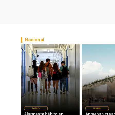
Nacional
NACIONAL
REGIONES
Alarmante hábito en
Aprueban creac