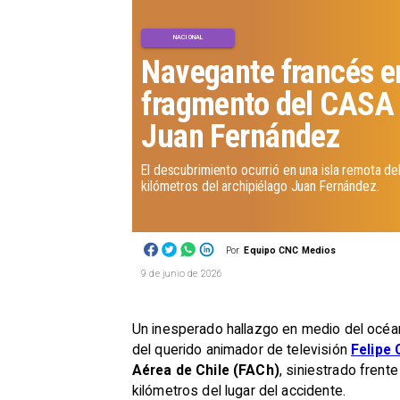
NACIONAL
Navegante francés e
fragmento del CASA
Juan Fernández
El descubrimiento ocurrió en una isla remota de
kilómetros del archipiélago Juan Fernández.
Por
Equipo CNC Medios
9 de junio de 2026
Un inesperado hallazgo en medio del océan
del querido animador de televisión
Felipe
Aérea de Chile (FACh)
, siniestrado frent
kilómetros del lugar del accidente.