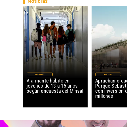
Noticias
NACIONAL
REGIONES
Alarmante hábito en
Aprueban creac
jóvenes de 13 a 15 años
Parque Sebast
según encuesta del Minsal
con inversión 
millones