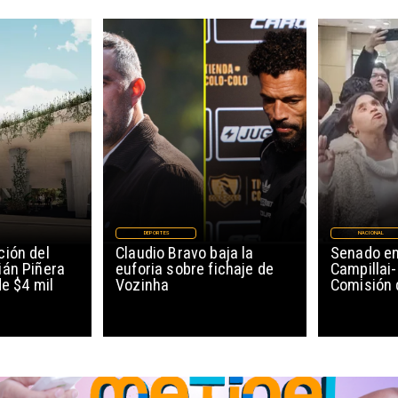
DEPORTES
NACIONAL
ión del
Claudio Bravo baja la
Senado en
ián Piñera
euforia sobre fichaje de
Campillai-
de $4 mil
Vozinha
Comisión 