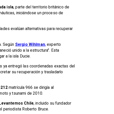
ada isla
, parte del territorio británico de
ronáuticas, iniciándose un proceso de
dades evalúan alternativas para recuperar
za. Según
Sergio Wihlman
, experto
eció unido a la estructura". Esta
r a la isla Ducie.
és ya entregó las coordenadas exactas del
retar su recuperación y trasladarlo
-212
matrícula 966 se dirigía al
emoto y tsunami de 2010.
 Levantemos Chile
, incluido su fundador
el periodista Roberto Bruce.