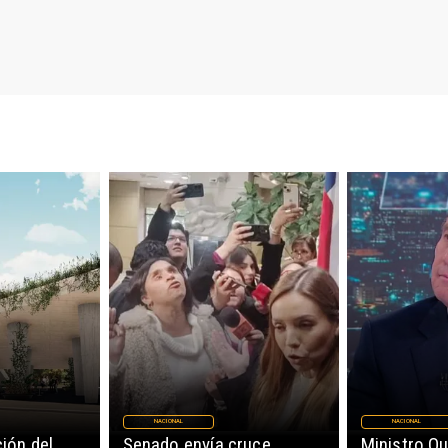
NACIONAL
NACIONAL
ión del
Senado envía cruce
Ministro Qu