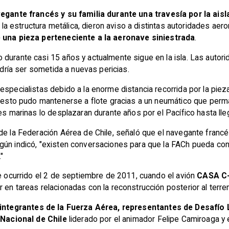
egante francés y su familia durante una travesía por la aisl
ar la estructura metálica, dieron aviso a distintas autoridades ae
 una pieza perteneciente a la aeronave siniestrada
.
durante casi 15 años y actualmente sigue en la isla. Las autori
podría ser sometida a nuevas pericias.
especialistas debido a la enorme distancia recorrida por la pie
 resto pudo mantenerse a flote gracias a un neumático que perman
es marinas lo desplazaran durante años por el Pacífico hasta llega
 de la Federación Aérea de Chile, señaló que el navegante franc
gún indicó, "existen conversaciones para que la FACh pueda conc
"
te ocurrido el 2 de septiembre de 2011, cuando el avión
CASA C
 en tareas relacionadas con la reconstrucción posterior al terr
integrantes de la Fuerza Aérea, representantes de Desafío
 Nacional de Chile
liderado por el animador Felipe Camiroaga y 