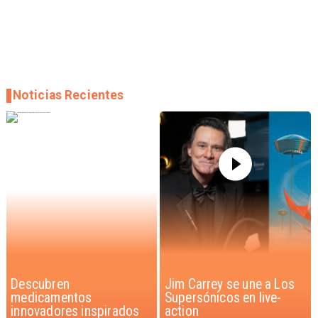
Noticias Recientes
Jim Carrey se une a Los
Iaán: la historia de
Supersónicos en live-
superación que inspira a
action
Chile