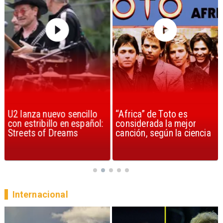
U2 lanza nuevo sencillo
“Africa” de Toto es
con estribillo en español:
considerada la mejor
Streets of Dreams
canción, según la ciencia
Internacional