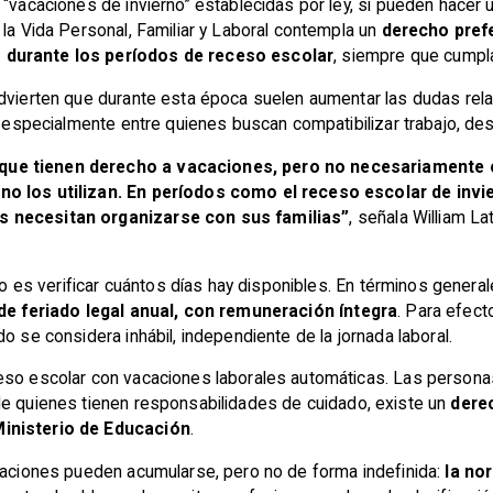
 “vacaciones de invierno” establecidas por ley, sí pueden hacer 
 la Vida Personal, Familiar y Laboral contempla un
derecho pref
 durante los períodos de receso escolar
, siempre que cumpla
advierten que durante esta época suelen aumentar las dudas rel
a, especialmente entre quienes buscan compatibilizar trabajo, de
que tienen derecho a vacaciones, pero no necesariamente
no los utilizan. En períodos como el receso escolar de inv
s necesitan organizarse con sus familias”
, señala William La
aso es verificar cuántos días hay disponibles. En términos gener
 de feriado legal anual, con remuneración íntegra
. Para efect
o se considera inhábil, independiente de la jornada laboral.
eso escolar con vacaciones laborales automáticas. Las persona
de quienes tienen responsabilidades de cuidado, existe un
dere
Ministerio de Educación
.
acaciones pueden acumularse, pero no de forma indefinida:
la no