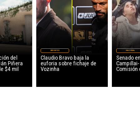
DEPORTES
NACIONAL
ión del
Claudio Bravo baja la
Senado en
ián Piñera
euforia sobre fichaje de
Campillai-
de $4 mil
Vozinha
Comisión 