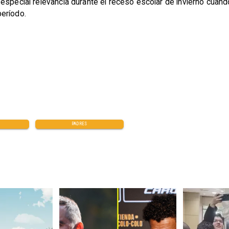
especial relevancia durante el receso escolar de invierno cuan
eríodo.
PADRES