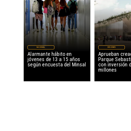
NACIONAL
REGIONES
Alarmante hábito en
Aprueban creac
jóvenes de 13 a 15 años
Parque Sebast
según encuesta del Minsal
con inversión 
millones