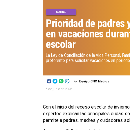
NACIONAL
Prioridad de padres 
en vacaciones duran
escolar
La Ley de Conciliación de la Vida Personal, Fam
preferente para solicitar vacaciones en period
Por
Equipo CNC Medios
8 de junio de 2026
Con el inicio del receso escolar de invier
expertos explican las principales dudas so
permite a padres, madres y cuidadores sol