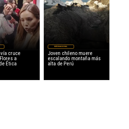
INTERNACIONAL
vía cruce
Joven chileno muere
Flores a
escalando montaña más
de Ética
alta de Perú