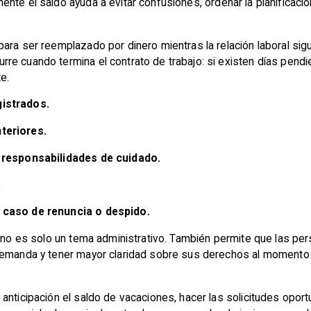
mente el saldo ayuda a evitar confusiones, ordenar la planificac
ara ser reemplazado por dinero mientras la relación laboral sig
re cuando termina el contrato de trabajo: si existen días pend
e.
gistrados.
teriores.
r responsabilidades de cuidado.
.
n caso de renuncia o despido.
s no es solo un tema administrativo. También permite que las pe
emanda y tener mayor claridad sobre sus derechos al momento de
anticipación el saldo de vacaciones, hacer las solicitudes oport