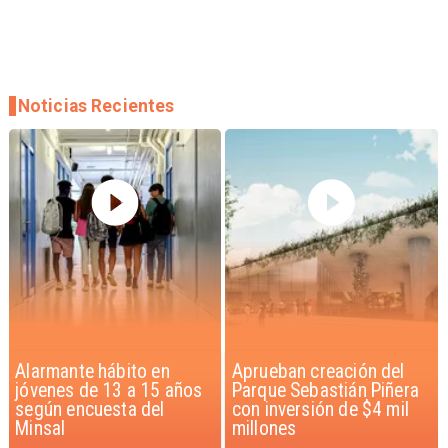
Noticias Recientes
Aprueban creación del
Claudio Bravo baja la
Parque Sebastián Piñera
euforia sobre fichaje de
con inversión de $4 mil
Vozinha
millones