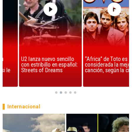
U2 lanza nuevo sencillo
“Africa” de Toto es
con estribillo en español:
considerada la mejor
Streets of Dreams
canción, según la ciencia
Internacional