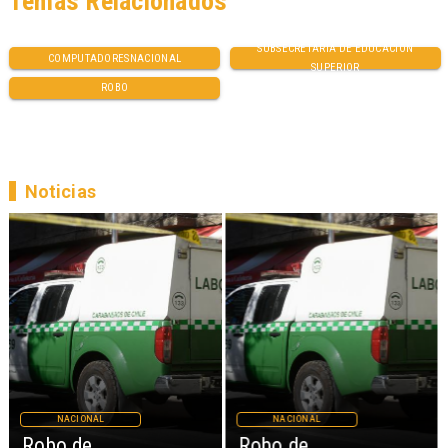
Temas Relacionados
SUBSECRETARÍA DE EDUCACIÓN
COMPUTADORESNACIONAL
SUPERIOR
ROBO
Noticias
NACIONAL
NACIONAL
Robo de
Robo de