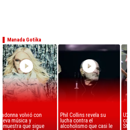
Manada Gotika
Phil Collins revela su
U2 lanza nuevo sencillo
lucha contra el
con estribillo en español:
alcoholismo que casi le
Streets of Dreams