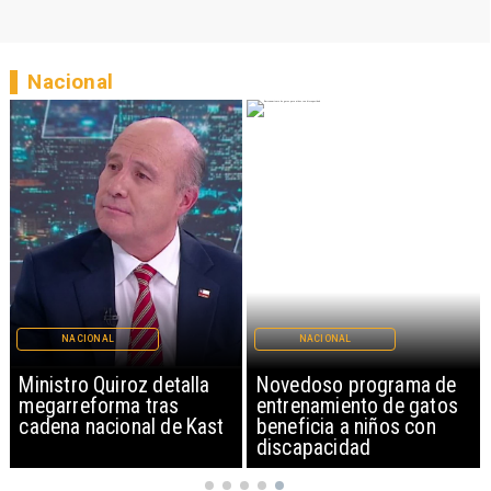
Nacional
NACIONAL
NACIONAL
z detalla
Novedoso programa de
Alarmante hábit
 tras
entrenamiento de gatos
jóvenes de 13 a
al de Kast
beneficia a niños con
según encuesta
discapacidad
Minsal