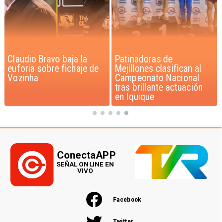
Patinadoras de
Novedoso programa de
Mejillones clasifican al
entrenamiento de gatos
Campeonato Nacional
beneficia a niños con
tras brillante actuación
discapacidad
en Iquique
ConectaAPP
SEÑAL ONLINE EN
VIVO
Facebook
Twitter