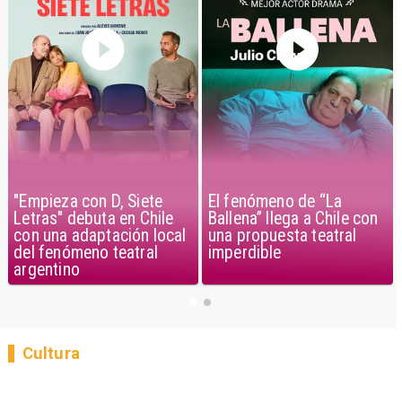
"Empieza con D, Siete
El fenómeno de “La
Letras" debuta en Chile
Ballena” llega a Chile con
con una adaptación local
una propuesta teatral
del fenómeno teatral
imperdible
argentino
Cultura