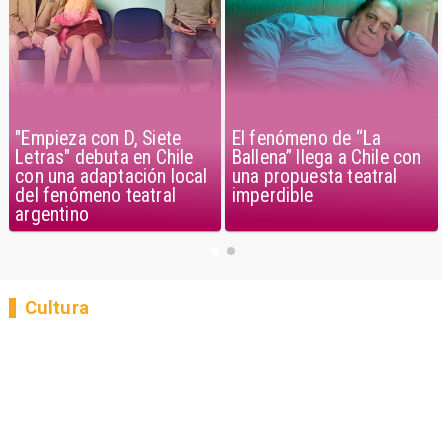
El fenómeno de “La
"Empieza con D, Siete
Ballena” llega a Chile con
Letras" debuta en Chile
una propuesta teatral
con una adaptación local
imperdible
del fenómeno teatral
argentino
Cultura