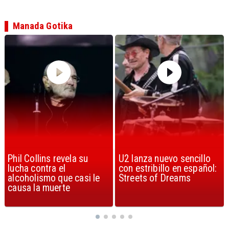
Manada Gotika
U2 lanza nuevo sencillo
“Africa” de Toto es
con estribillo en español:
considerada la mejor
Streets of Dreams
canción, según la ciencia