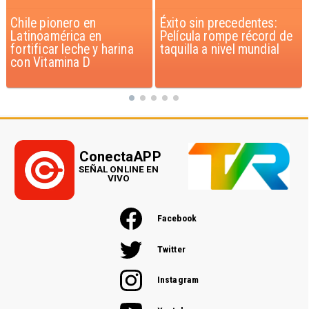
Éxito sin precedentes:
Corte Suprema confirma
Película rompe récord de
pago de $1.000 millones
taquilla a nivel mundial
por caso ProCultura
ConectaAPP
SEÑAL ONLINE EN
VIVO
Facebook
Twitter
Instagram