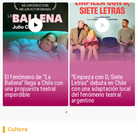
El fenómeno de “La
"Empieza con D, Siete
Ballena” llega a Chile con
Letras" debuta en Chile
una propuesta teatral
con una adaptación local
imperdible
del fenómeno teatral
argentino
Cultura