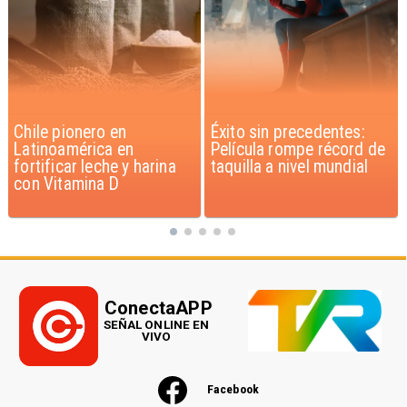
Éxito sin precedentes:
Corte Suprema confirma
Película rompe récord de
pago de $1.000 millones
taquilla a nivel mundial
por caso ProCultura
ConectaAPP
SEÑAL ONLINE EN
VIVO
Facebook