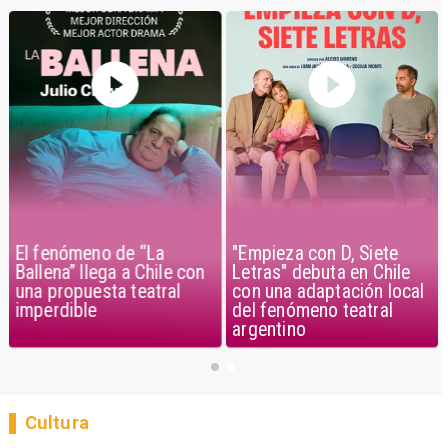
El fenómeno de “La
"Empieza con D, Siete
Ballena” llega a Chile con
Letras" debuta en Chile
una propuesta teatral
con una adaptación local
imperdible
del fenómeno teatral
argentino
Cultura