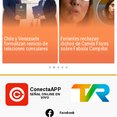
Chile y Venezuela
Feriantes rechazan
formalizan reinicio de
dichos de Camila Flores
relaciones consulares
sobre Fabiola Campillai
ConectaAPP
SEÑAL ONLINE EN
VIVO
Facebook