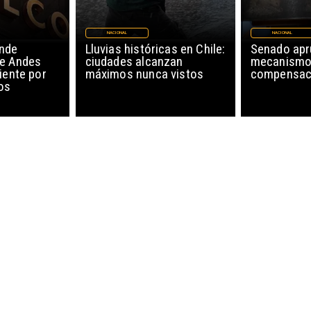
NACIONAL
NACIONAL
nde
Lluvias históricas en Chile:
Senado ap
de Andes
ciudades alcanzan
mecanismo
iente por
máximos nunca vistos
compensaci
os