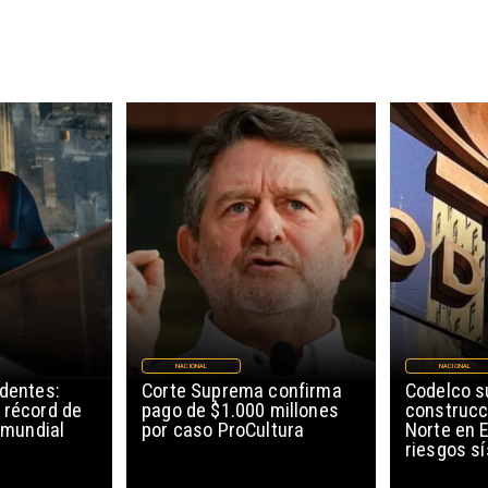
NACIONAL
NACIONAL
edentes:
Corte Suprema confirma
Codelco 
 récord de
pago de $1.000 millones
construcc
l mundial
por caso ProCultura
Norte en E
riesgos s