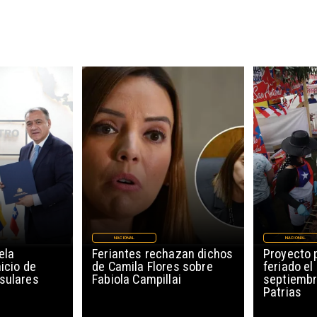
NACIONAL
NACIONAL
ela
Feriantes rechazan dichos
Proyecto 
icio de
de Camila Flores sobre
feriado el
sulares
Fabiola Campillai
septiembr
Patrias