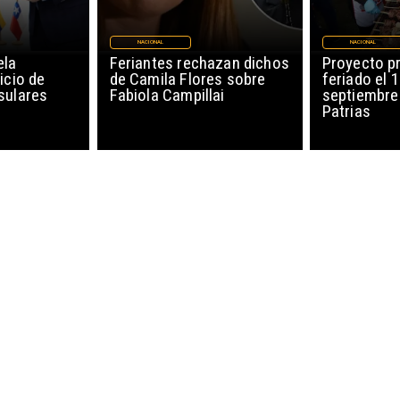
NACIONAL
NACIONAL
ela
Feriantes rechazan dichos
Proyecto p
icio de
de Camila Flores sobre
feriado el 
sulares
Fabiola Campillai
septiembre
Patrias