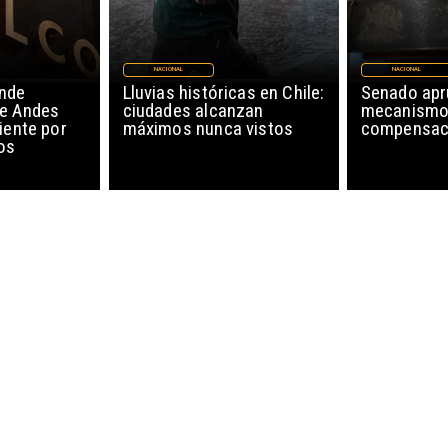
NACIONAL
NACIONAL
nde
Lluvias históricas en Chile:
Senado ap
de Andes
ciudades alcanzan
mecanismo
iente por
máximos nunca vistos
compensaci
os