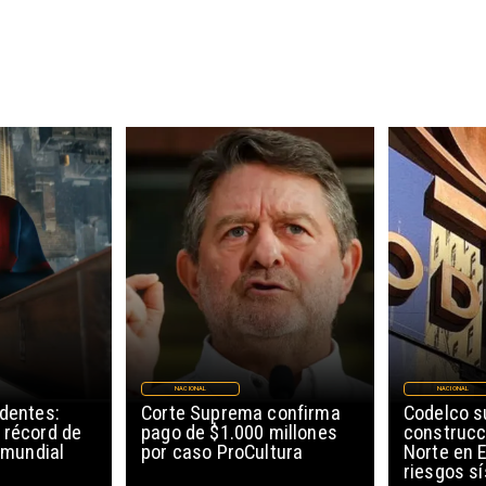
NACIONAL
NACIONAL
edentes:
Corte Suprema confirma
Codelco 
 récord de
pago de $1.000 millones
construcc
l mundial
por caso ProCultura
Norte en E
riesgos s