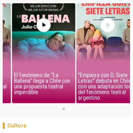
El fenómeno de “La
"Empieza con D, Siete
Ballena” llega a Chile con
Letras" debuta en Chile
una propuesta teatral
con una adaptación local
imperdible
del fenómeno teatral
argentino
Cultura