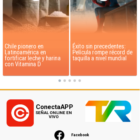
Éxito sin precedentes:
Corte Suprema confirma
Película rompe récord de
pago de $1.000 millones
taquilla a nivel mundial
por caso ProCultura
ConectaAPP
SEÑAL ONLINE EN
VIVO
Facebook