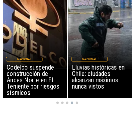
NACIONAL
MAGAZINE
Lluvias históricas en
Chile pionero en
Chile: ciudades
Latinoamérica en
alcanzan máximos
fortificar leche y harina
nunca vistos
con Vitamina D