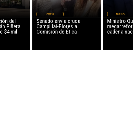
NACIONAL
NACIONAL
ión del
Senado envía cruce
Ministro Qu
án Piñera
Campillai-Flores a
megarrefor
e $4 mil
Comisión de Ética
cadena nac