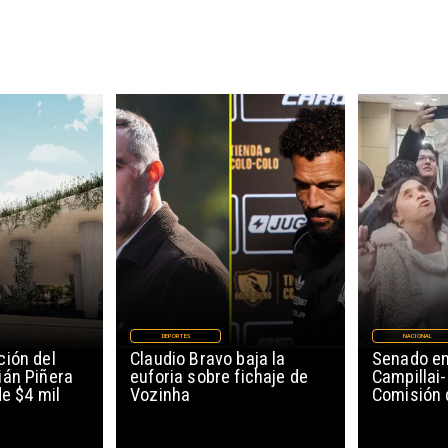
DEPORTES
NACIONAL
ión del
Claudio Bravo baja la
Senado en
ián Piñera
euforia sobre fichaje de
Campillai-
de $4 mil
Vozinha
Comisión 