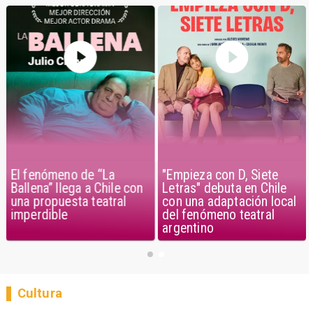
El fenómeno de “La
"Empieza con D, Siete
Ballena” llega a Chile con
Letras" debuta en Chile
una propuesta teatral
con una adaptación local
imperdible
del fenómeno teatral
argentino
Cultura