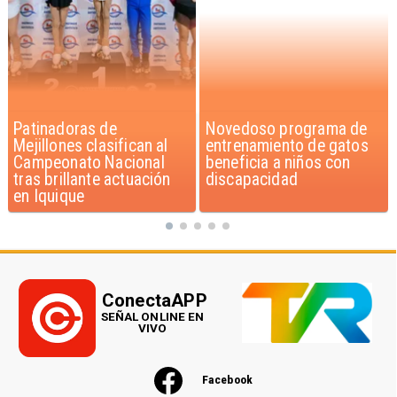
Novedoso programa de
Alarmante hábito en
entrenamiento de gatos
jóvenes de 13 a 15 años
beneficia a niños con
según encuesta del
discapacidad
Minsal
ConectaAPP
SEÑAL ONLINE EN
VIVO
Facebook