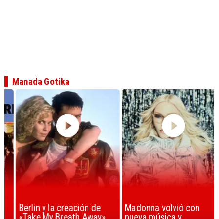
Manada Gotika
Berlin y la creación de
Madonna volvió con
«Take My Breath Away»
nueva música y