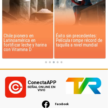
Éxito sin precedentes:
Corte Suprema confirma
Película rompe récord de
pago de $1.000 millones
taquilla a nivel mundial
por caso ProCultura
ConectaAPP
SEÑAL ONLINE EN
VIVO
Facebook