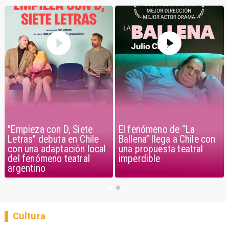
El fenómeno de “La
"Empieza con D, Siete
Ballena” llega a Chile con
Letras" debuta en Chile
una propuesta teatral
con una adaptación local
imperdible
del fenómeno teatral
argentino
Cultura