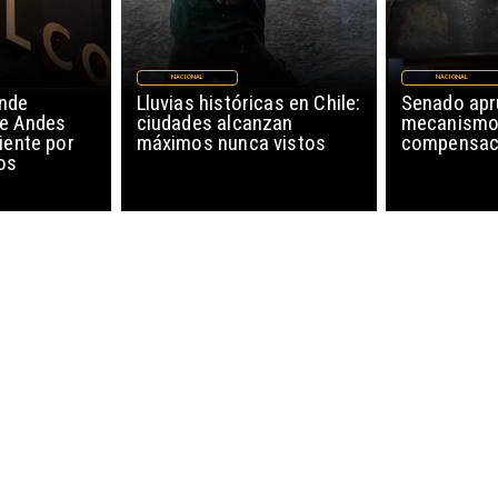
NACIONAL
NACIONAL
nde
Lluvias históricas en Chile:
Senado ap
de Andes
ciudades alcanzan
mecanismo
iente por
máximos nunca vistos
compensaci
os