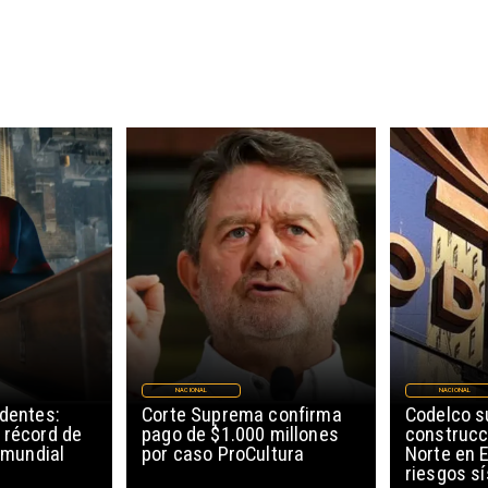
NACIONAL
NACIONAL
edentes:
Corte Suprema confirma
Codelco 
 récord de
pago de $1.000 millones
construcc
l mundial
por caso ProCultura
Norte en E
riesgos s