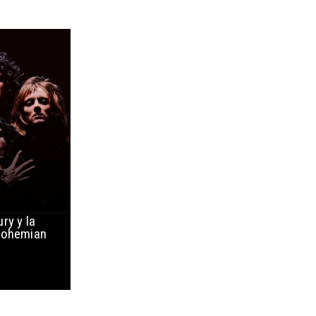
ry y la
Bohemian