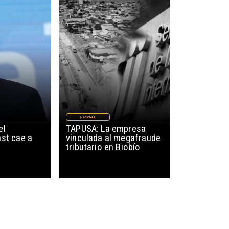
NACIONAL
el
TAPUSA: La empresa
st cae a
vinculada al megafraude
tributario en Biobío