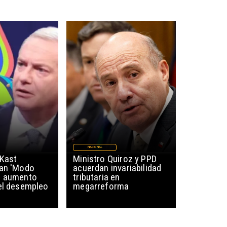
NACIONAL
 Kast
Ministro Quiroz y PPD
lan 'Modo
acuerdan invariabilidad
r aumento
tributaria en
del desempleo
megarreforma