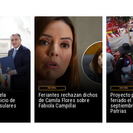
NACIONAL
NACIONAL
ela
Feriantes rechazan dichos
Proyecto 
icio de
de Camila Flores sobre
feriado el
sulares
Fabiola Campillai
septiembr
Patrias