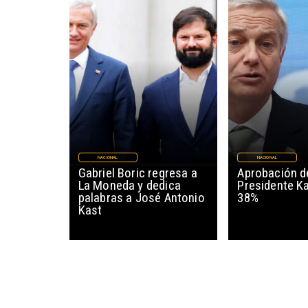
NACIONAL
NACIONAL
Gabriel Boric regresa a
Aprobación d
La Moneda y dedica
Presidente Ka
palabras a José Antonio
38%
Kast