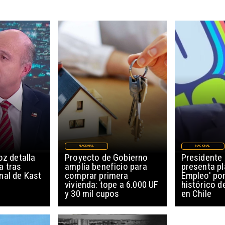
NACIONAL
NACIONAL
oz detalla
Proyecto de Gobierno
Presidente
 tras
amplía beneficio para
presenta p
nal de Kast
comprar primera
Empleo' po
vivienda: tope a 6.000 UF
histórico 
y 30 mil cupos
en Chile