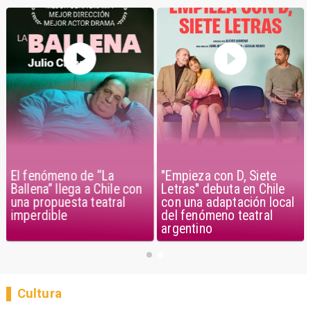
El fenómeno de “La
"Empieza con D, Siete
Ballena” llega a Chile con
Letras" debuta en Chile
una propuesta teatral
con una adaptación local
imperdible
del fenómeno teatral
argentino
Cultura