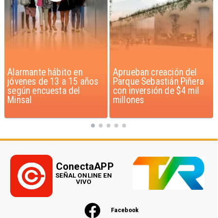
Aprueban creación del
Claudio Bravo baja la
Parque Sebastián Piñera
euforia sobre fichaje de
con inversión de $4 mil
Vozinha
millones
ConectaAPP
SEÑAL ONLINE EN
VIVO
Facebook