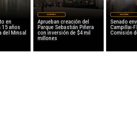
REGIONES
NACIONAL
to en
Aprueban creación del
Senado env
a 15 años
Parque Sebastián Piñera
Campillai-F
 del Minsal
con inversión de $4 mil
Comisión d
millones