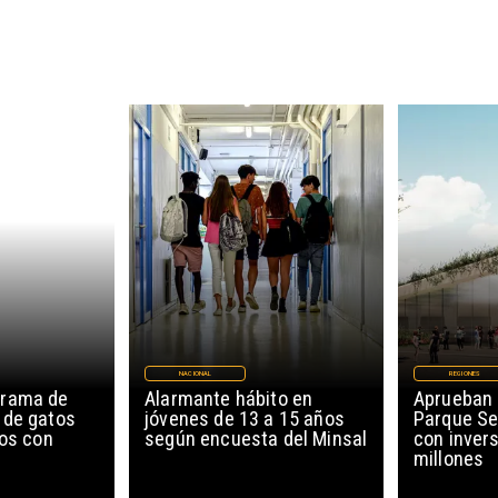
NACIONAL
REGIONES
grama de
Alarmante hábito en
Aprueban 
 de gatos
jóvenes de 13 a 15 años
Parque Se
ños con
según encuesta del Minsal
con invers
millones