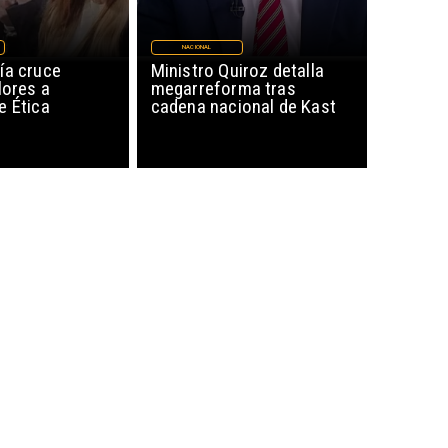
NACIONAL
ía cruce
Ministro Quiroz detalla
lores a
megarreforma tras
e Ética
cadena nacional de Kast