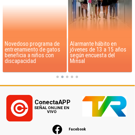
Alarmante hábito en
Aprueban creación del
jóvenes de 13 a 15 años
Parque Sebastián Piñera
según encuesta del
con inversión de $4 mil
Minsal
millones
ConectaAPP
SEÑAL ONLINE EN
VIVO
Facebook