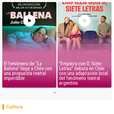
"Empieza con D, Siete
El fenómeno de “La
Letras" debuta en Chile
Ballena” llega a Chile con
con una adaptación local
una propuesta teatral
del fenómeno teatral
imperdible
argentino
Cultura