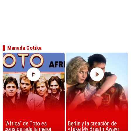
Manada Gotika
“Africa” de Toto es
Berlin y la creación de
considerada la mejor
«Take My Breath Away»