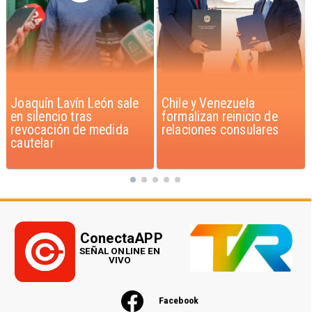
Chile y Venezuela
Feriantes rechazan
formalizan reinicio de
dichos de Camila Flores
relaciones consulares
sobre Fabiola Campillai
ConectaAPP
SEÑAL ONLINE EN
VIVO
Facebook