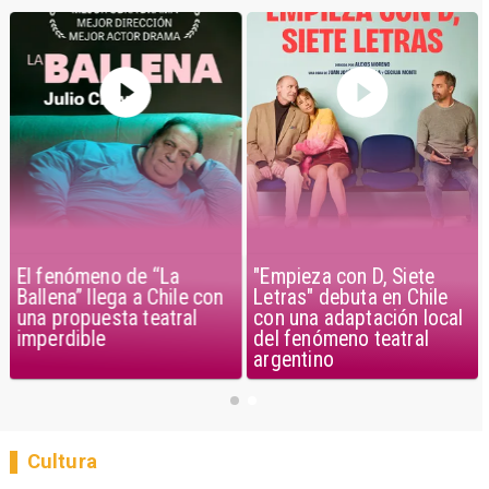
El fenómeno de “La
"Empieza con D, Siete
Ballena” llega a Chile con
Letras" debuta en Chile
una propuesta teatral
con una adaptación local
imperdible
del fenómeno teatral
argentino
Cultura