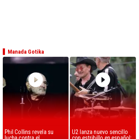
Manada Gotika
U2 lanza nuevo sencillo
“Africa” de Toto es
con estribillo en español:
considerada la mejor