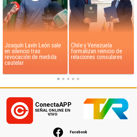
Chile y Venezuela
Feriantes rechazan
formalizan reinicio de
dichos de Camila Flores
relaciones consulares
sobre Fabiola Campillai
ConectaAPP
SEÑAL ONLINE EN
VIVO
Facebook