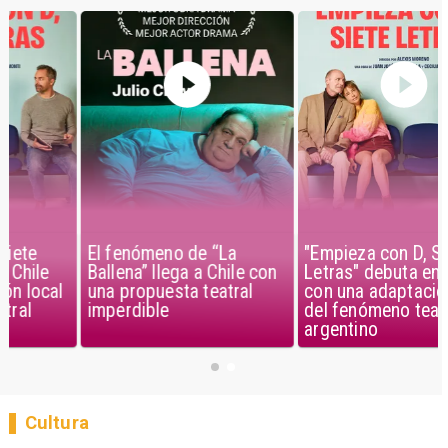
El fenómeno de “La
"Empieza con D, Siete
Ballena” llega a Chile con
Letras" debuta en Chile
una propuesta teatral
con una adaptación local
imperdible
del fenómeno teatral
argentino
Cultura