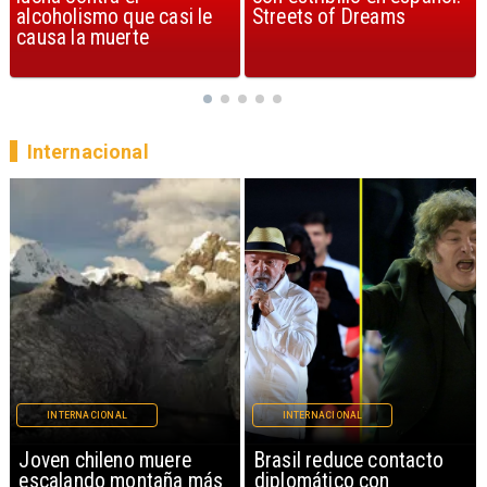
Streets of Dreams
canción, según la ciencia
Internacional
INTERNACIONAL
INTERNACIONAL
Brasil reduce contacto
China restringe
diplomático con
exportación de drones a