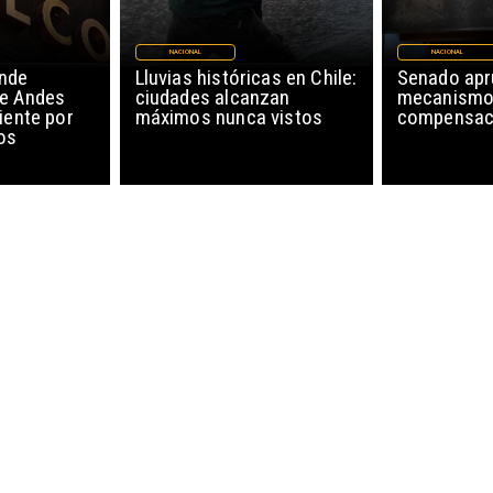
NACIONAL
NACIONAL
nde
Lluvias históricas en Chile:
Senado ap
de Andes
ciudades alcanzan
mecanismo
iente por
máximos nunca vistos
compensaci
os