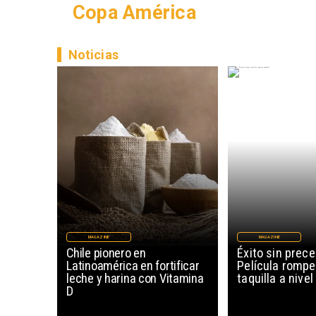
Copa América
Noticias
MAGAZINE
MAGAZINE
Chile pionero en
Éxito sin prec
Latinoamérica en fortificar
Película rompe
leche y harina con Vitamina
taquilla a nive
D