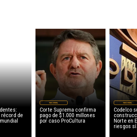
NACIONAL
NACIONAL
edentes:
Corte Suprema confirma
Codelco 
 récord de
pago de $1.000 millones
construcc
l mundial
por caso ProCultura
Norte en E
riesgos s