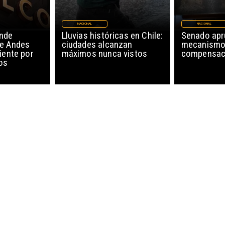
NACIONAL
NACIONAL
nde
Lluvias históricas en Chile:
Senado ap
de Andes
ciudades alcanzan
mecanismo
iente por
máximos nunca vistos
compensaci
os