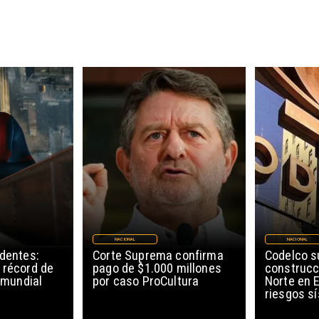
NACIONAL
NACIONAL
edentes:
Corte Suprema confirma
Codelco 
 récord de
pago de $1.000 millones
construcc
l mundial
por caso ProCultura
Norte en E
riesgos s