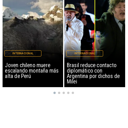
INTERNACIONAL
INTERNACIONAL
Brasil reduce contacto
China restringe
diplomático con
exportación de drones a
Argentina por dichos de
EEUU y sanciona
Milei
empresas