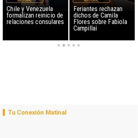
NACIONAL
NACIONAL
uela
Feriantes rechazan
Proyecto propo
nicio de
dichos de Camila
sumar feriado e
nsulares
Flores sobre Fabiola
de septiembre p
Campillai
Fiestas Patrias
Tu Conexión Matinal