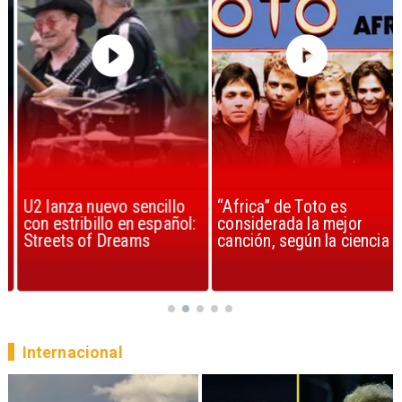
U2 lanza nuevo sencillo
“Africa” de Toto es
con estribillo en español:
considerada la mejor
Streets of Dreams
canción, según la ciencia
Internacional