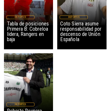
DEPORTES
DEPORTES
Tabla de posiciones
Coto Sierra asume
Primera B: Cobreloa
responsabilidad por
lidera, Rangers en
descenso de Unión
baja
Española
DEPORTES
Roberto Reynero