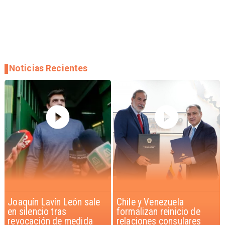
Noticias Recientes
Chile y Venezuela
Feriantes rechazan
formalizan reinicio de
dichos de Camila Flores
relaciones consulares
sobre Fabiola Campillai