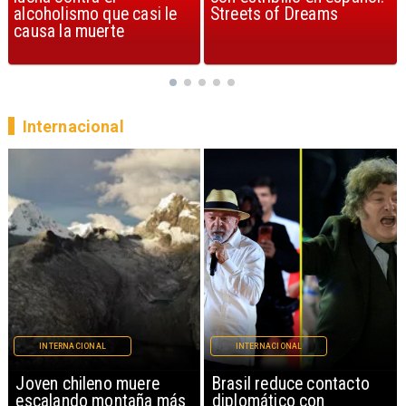
Streets of Dreams
canción, según la ciencia
Internacional
INTERNACIONAL
INTERNACIONAL
Brasil reduce contacto
China restringe
diplomático con
exportación de drones a