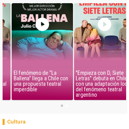
El fenómeno de “La
"Empieza con D, Siete
Ballena” llega a Chile con
Letras" debuta en Chile
una propuesta teatral
con una adaptación local
imperdible
del fenómeno teatral
argentino
Cultura