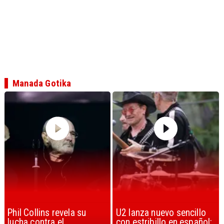
Manada Gotika
U2 lanza nuevo sencillo
“Africa” de Toto es
con estribillo en español:
considerada la mejor