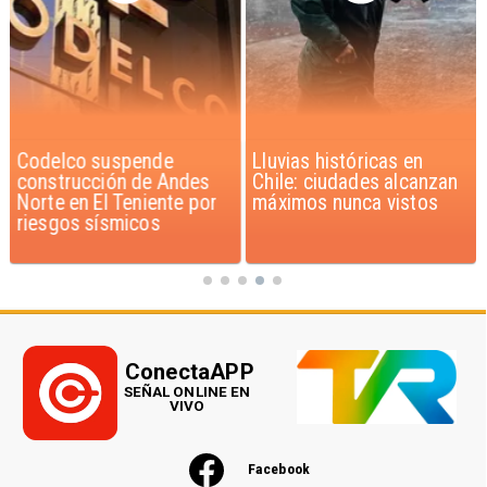
Codelco suspende
Lluvias históricas en
construcción de Andes
Chile: ciudades alcanzan
Norte en El Teniente por
máximos nunca vistos
riesgos sísmicos
ConectaAPP
SEÑAL ONLINE EN
VIVO
Facebook