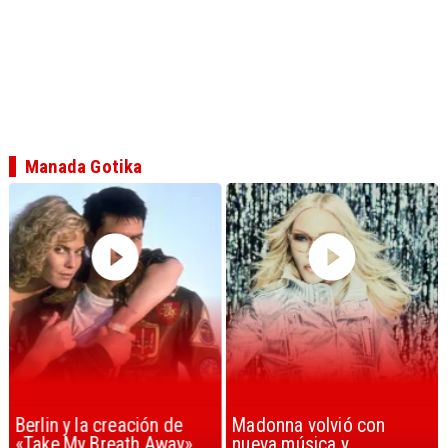
Manada Gotika
Berlin y la creación de
Madonna volvió con
«Take My Breath Away»
nueva música y