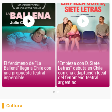
El fenómeno de “La
"Empieza con D, Siete
Ballena” llega a Chile con
Letras" debuta en Chile
una propuesta teatral
con una adaptación local
imperdible
del fenómeno teatral
argentino
Cultura