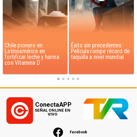
Éxito sin precedentes:
Corte Suprema confirma
Película rompe récord de
pago de $1.000 millones
taquilla a nivel mundial
por caso ProCultura
ConectaAPP
SEÑAL ONLINE EN
VIVO
Facebook