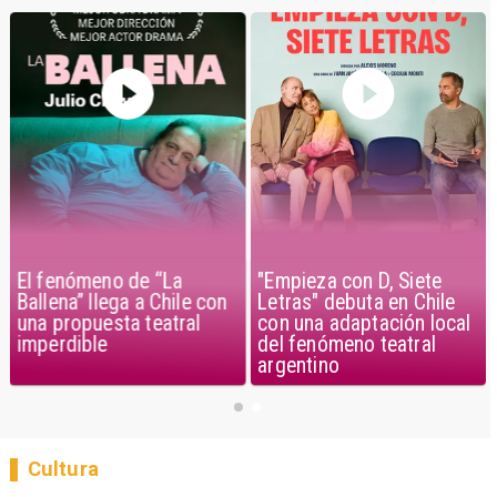
El fenómeno de “La
"Empieza con D, Siete
Ballena” llega a Chile con
Letras" debuta en Chile
una propuesta teatral
con una adaptación local
imperdible
del fenómeno teatral
argentino
Cultura