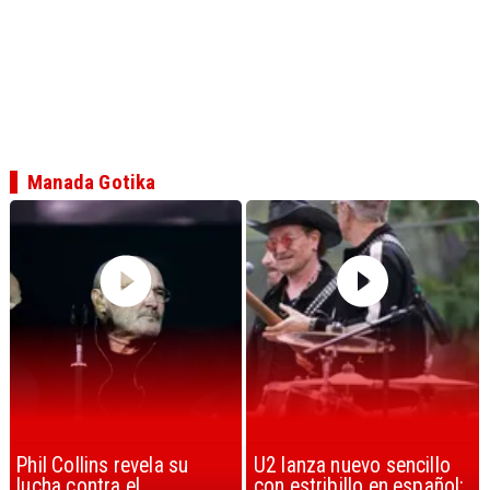
Manada Gotika
U2 lanza nuevo sencillo
“Africa” de Toto es
con estribillo en español:
considerada la mejor