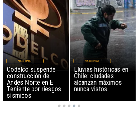
NACIONAL
MAGAZINE
Lluvias históricas en
Chile pionero en
Chile: ciudades
Latinoamérica en
alcanzan máximos
fortificar leche y harina
nunca vistos
con Vitamina D