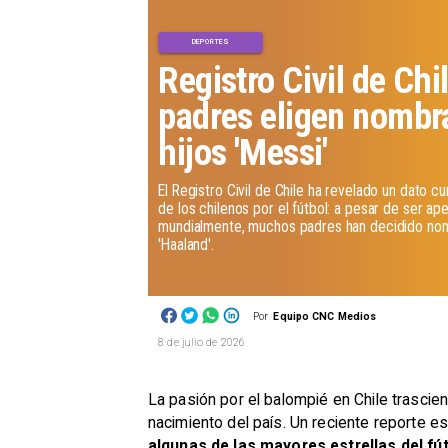
DEPORTES
Registro Civil de Chi
padres eligen nombr
hijos 'Messi'
El Registro Civil de Chile ha revelado un dato c
de los chilenos por el fútbol: a pesar de ser ap
mundialmente, muchos padres han decidido nombr
'Haaland'.
Por
Equipo CNC Medios
8 de julio de 2026
La pasión por el balompié en Chile trascie
nacimiento del país. Un reciente reporte es
algunas de las mayores estrellas del fú