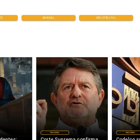
TE
MUNDIAL
REGISTRO CIVIL
NACIONAL
NACIONAL
edentes:
Corte Suprema confirma
Codelco 