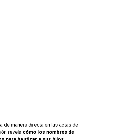
da de manera directa en las actas de
ción revela
cómo los nombres de
s para bautizar a sus hijos
.