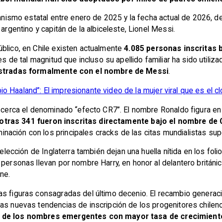
rganismo estatal entre enero de 2025 y la fecha actual de 2026, 
argentino y capitán de la albiceleste, Lionel Messi.
úblico, en Chile existen actualmente
4.085 personas inscritas b
 es de tal magnitud que incluso su apellido familiar ha sido uti
istradas formalmente con el nombre de Messi
.
o Haaland”: El impresionante video de la mujer viral que es el cl
e cerca el denominado “efecto CR7”. El nombre Ronaldo figura en
otras 341 fueron inscritas directamente bajo el nombre de 
ación con los principales cracks de las citas mundialistas supe
selección de Inglaterra también dejan una huella nítida en los foli
 personas llevan por nombre Harry, en honor al delantero británic
ne.
s figuras consagradas del último decenio. El recambio generacio
as nuevas tendencias de inscripción de los progenitores chilenos.
o de los nombres emergentes con mayor tasa de crecimient