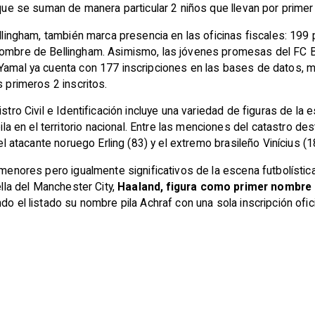
s que se suman de manera particular 2 niños que llevan por pri
ellingham, también marca presencia en las oficinas fiscales: 199
nombre de Bellingham. Asimismo, las jóvenes promesas del FC Ba
 Yamal ya cuenta con 177 inscripciones en las bases de datos, m
s primeros 2 inscritos.
istro Civil e Identificación incluye una variedad de figuras de l
 en el territorio nacional. Entre las menciones del catastro de
 el atacante noruego Erling (83) y el extremo brasileño Vinícius (1
 menores pero igualmente significativos de la escena futbolística
ella del Manchester City,
Haaland, figura como primer nombre 
o el listado su nombre pila Achraf con una sola inscripción oficial