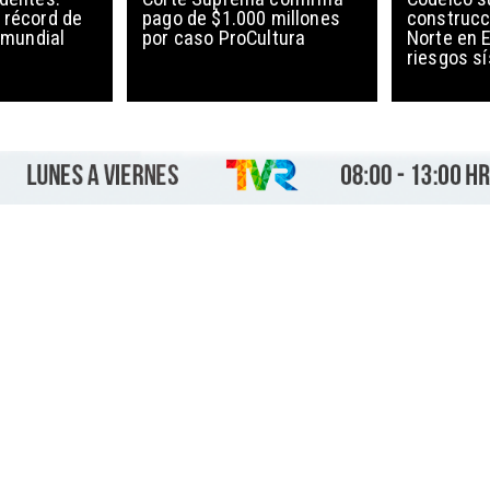
 récord de
pago de $1.000 millones
construcc
l mundial
por caso ProCultura
Norte en E
riesgos s