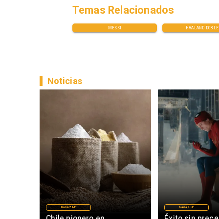
Temas Relacionados
MESSI
HAALAND DOBLE
Noticias
MAGAZINE
MAGAZINE
Chile pionero en
Éxito sin prec