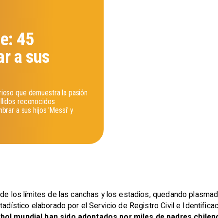
le: 45
ar a sus
urioso que demuestra la pasión
ellidos reconocidos
ar a sus hijos 'Messi' y
nde los límites de las canchas y los estadios, quedando plasma
tadístico elaborado por el Servicio de Registro Civil e Identifica
tbol mundial han sido adoptados por miles de padres chileno