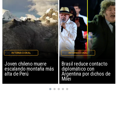
INTERNACIONAL
INTERNACIONAL
Brasil reduce contacto
China restringe
diplomático con
exportación de drones a
Argentina por dichos de
EEUU y sanciona
Milei
empresas