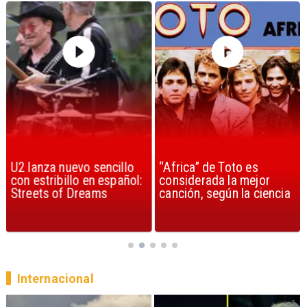
U2 lanza nuevo sencillo
“Africa” de Toto es
con estribillo en español:
considerada la mejor
Streets of Dreams
canción, según la ciencia
Internacional