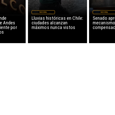
NACIONAL
NACIONAL
nde
Lluvias históricas en Chile:
Senado ap
de Andes
ciudades alcanzan
mecanismo
iente por
máximos nunca vistos
compensaci
os