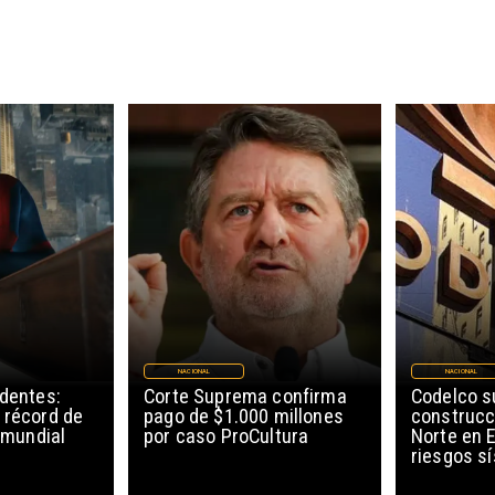
NACIONAL
NACIONAL
edentes:
Corte Suprema confirma
Codelco 
 récord de
pago de $1.000 millones
construcc
l mundial
por caso ProCultura
Norte en E
riesgos s