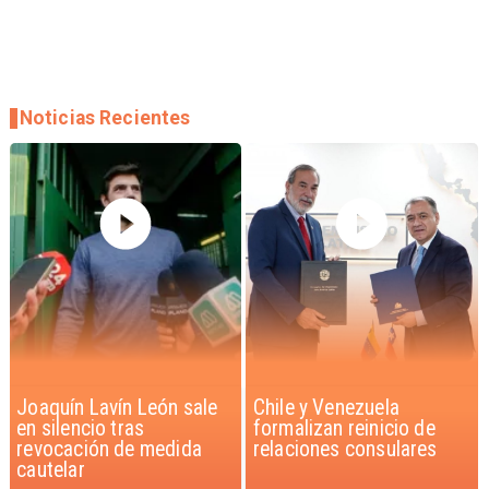
Noticias Recientes
Chile y Venezuela
Feriantes rechazan
formalizan reinicio de
dichos de Camila Flores
relaciones consulares
sobre Fabiola Campillai