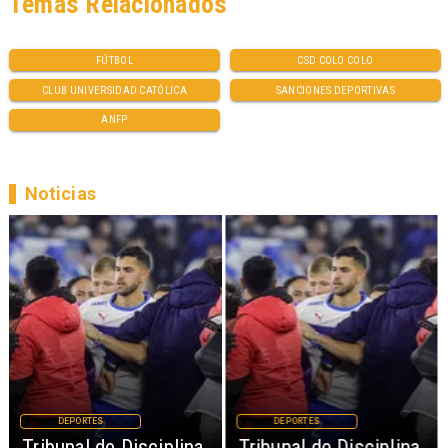
Temas Relacionados
FÚTBOL
CSD COLO COLO
CLUB UNIVERSIDAD CATÓLICA
SANCIONES DEPORTIVAS
ANFP
Noticias
DEPORTES
DEPORTES
Tribunal de Disciplina
Tribunal de Disciplina