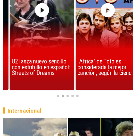
U2 lanza nuevo sencillo
“Africa” de Toto es
con estribillo en español:
considerada la mejor
Streets of Dreams
canción, según la ciencia
Internacional