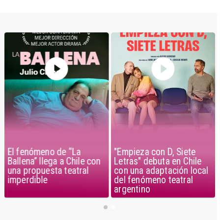
El fenómeno de “La
"Empieza con D, Siete
Ballena” llega a Chile con
Letras" debuta en Chile
una propuesta teatral
con una adaptación local
imperdible
del fenómeno teatral
argentino