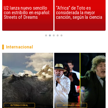
U2 lanza nuevo sencillo
“Africa” de Toto es
con estribillo en español:
considerada la mejor
Streets of Dreams
canción, según la ciencia
Internacional
INTERNACIONAL
INTERNACIONAL