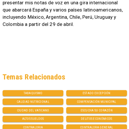
presentar mis notas de voz en una gira internacional
que abarcará España y varios países latinoamericanos,
incluyendo México, Argentina, Chile, Perú, Uruguay y
Colombia a partir del 29 de abril.
Temas Relacionados
TABAQUISMO
ESTADO EXCEPCIÓN
CALIDAD NUTRICIONAL
COMPENSACIÓN MUNICIPAL
CIUDAD DEL VATICANO
ESCUCHA SU CORAZÓN
ALTOS SUELDOS
DELITOS ECONÓMICOS
CONTRALORIA
CONTRALORA GENERAL