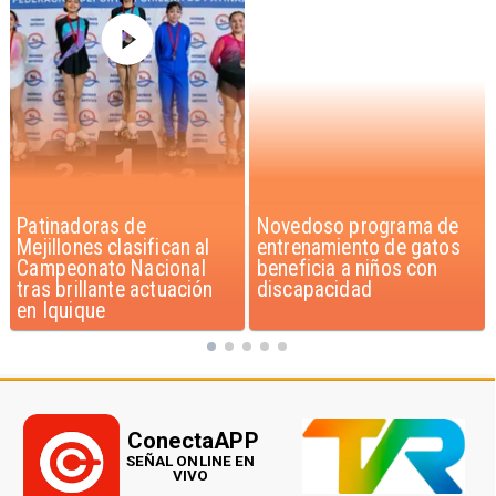
Novedoso programa de
Alarmante hábito en
entrenamiento de gatos
jóvenes de 13 a 15 años
beneficia a niños con
según encuesta del
discapacidad
Minsal
ConectaAPP
SEÑAL ONLINE EN
VIVO