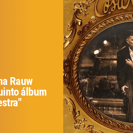
ina Rauw
uinto álbum
stra"