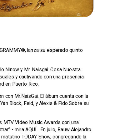
al GRAMMY®, lanza su esperado quinto
melo Ninow y Mr. Naisgai. Cosa Nuestra
nsuales y cautivando con una presencia
nd en Puerto Rico.
ón con Mr.NaisGai. El álbum cuenta con la
Yan Block, Feid, y Alexis & Fido.Sobre su
 los MTV Video Music Awards con una
rar” - mira AQUÍ . En julio, Rauw Alejandro
se matutino TODAY Show, congregando la