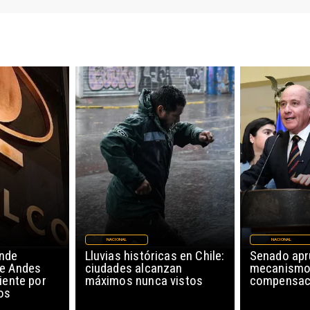
NACIONAL
NACIONAL
nde
Lluvias históricas en Chile:
Senado ap
de Andes
ciudades alcanzan
mecanismo
iente por
máximos nunca vistos
compensaci
os