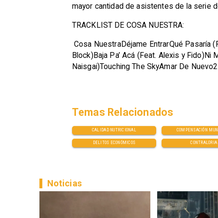
mayor cantidad de asistentes de la serie 
TRACKLIST DE COSA NUESTRA:
Cosa NuestraDéjame EntrarQué Pasaría (Fe
Block)Baja Pa’ Acá (Feat. Alexis y Fido)N
Naisgai)Touching The SkyAmar De Nuev
Temas Relacionados
CALIDAD NUTRICIONAL
COMPENSACIÓN MUN
DELITOS ECONÓMICOS
CONTRALORIA
Noticias