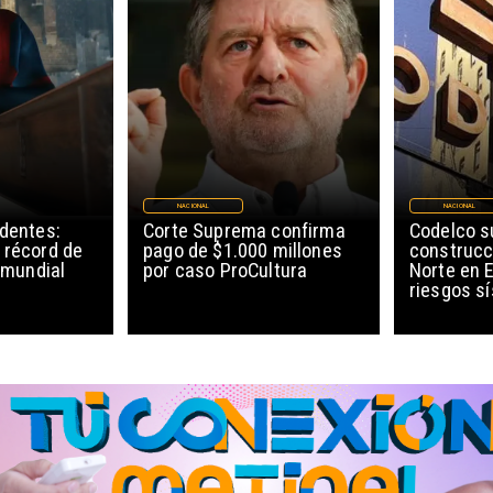
NACIONAL
NACIONAL
edentes:
Corte Suprema confirma
Codelco 
 récord de
pago de $1.000 millones
construcc
l mundial
por caso ProCultura
Norte en E
riesgos s