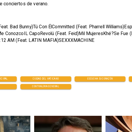
de conciertos de verano.
at. Bad Bunny)Tú Con ÉlCommitted (Feat. Pharrell Williams)Esp
i Me ConozcoIL CapoRevolú (Feat. Feid)Mil MujeresKhé?Se Fue (F
o2:12 AM (Feat. LATIN MAFIA)SEXXXMACHINE
ICIPAL
CIUDAD DEL VATICANO
ESCUCHA SU CORAZÓN
CONTRALORA GENERAL