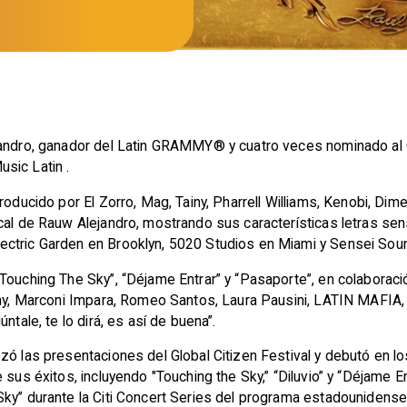
ejandro, ganador del Latin GRAMMY® y cuatro veces nominado 
usic Latin .
roducido por El Zorro, Mag, Tainy, Pharrell Williams, Kenobi, Di
ical de Rauw Alejandro, mostrando sus características letras se
ectric Garden en Brooklyn, 5020 Studios en Miami y Sensei Sou
Touching The Sky”, “Déjame Entrar” y “Pasaporte”, en colaboraci
nny, Marconi Impara, Romeo Santos, Laura Pausini, LATIN MAFIA, 
ntale, te lo dirá, es así de buena”.
zó las presentaciones del Global Citizen Festival y debutó en
sus éxitos, incluyendo "Touching the Sky,” “Diluvio” y “Déjame Ent
Sky” durante la Citi Concert Series del programa estadouniden