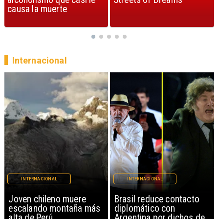
Internacional
INTERNACIONAL
INTERNACIONAL
Brasil reduce contacto
China restringe
diplomático con
exportación de drones a
Argentina por dichos de
EEUU y sanciona