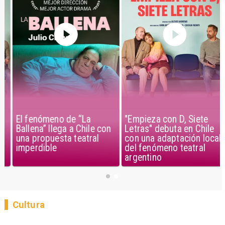
El fenómeno de “La
"Empieza con D, Siete
Ballena” llega a Chile con
Letras" debuta en Chile
una propuesta teatral
con una adaptación local
imperdible
del fenómeno teatral
argentino
Cultura