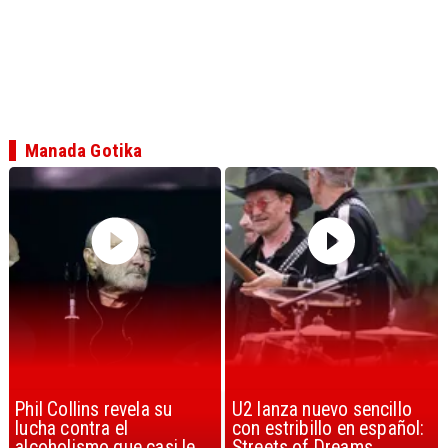
Manada Gotika
U2 lanza nuevo sencillo
“Africa” de Toto es
con estribillo en español:
considerada la mejor
Streets of Dreams
canción, según la ciencia