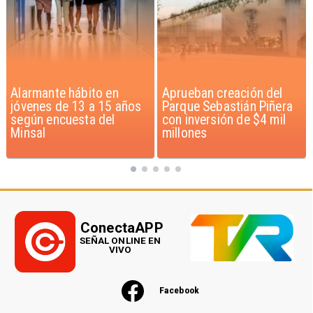
Aprueban creación del
Claudio Bravo baja la
Parque Sebastián Piñera
euforia sobre fichaje de
con inversión de $4 mil
Vozinha
millones
ConectaAPP
SEÑAL ONLINE EN
VIVO
Facebook