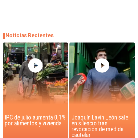
Noticias Recientes
Joaquín Lavín León sale
Chile y Venezuela
en silencio tras
formalizan reinicio de
revocación de medida
relaciones consulares
cautelar