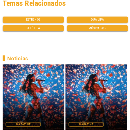
Temas Relacionados
ESTRENOS
DUA LIPA
PELÍCULA
MÚSICA POP
Noticias
MAGAZINE
MAGAZINE