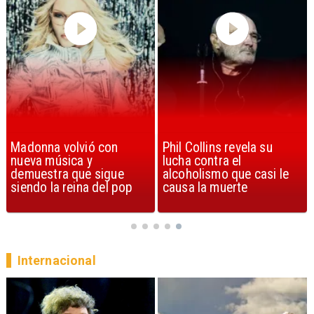
Phil Collins revela su
U2 lanza nuevo sencillo
lucha contra el
con estribillo en español:
alcoholismo que casi le
Streets of Dreams
causa la muerte
Internacional